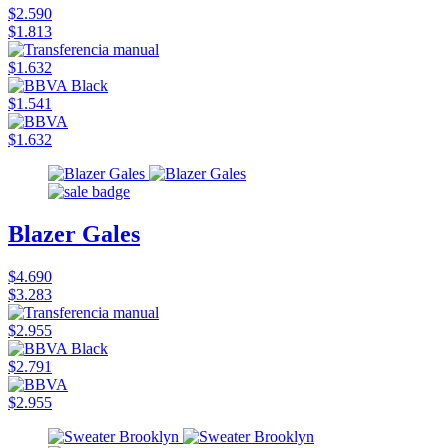
$2.590
$1.813
$1.632
$1.541
$1.632
Blazer Gales
$4.690
$3.283
$2.955
$2.791
$2.955