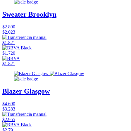
Sweater Brooklyn
$2.890
$2.023
$1.821
$1.720
$1.821
Blazer Glasgow
$4.690
$3.283
$2.955
$2.791