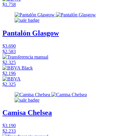
$1.758
Pantalón Glasgow
$3.690
$2.583
$2.325
$2.196
$2.325
Camisa Chelsea
$3.190
$2.233