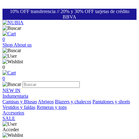
10% OFF transferencia // 20% y 30% OFF tarjetas de crédito
BBVA
0
Shop
About us
0
0
NEW IN
Indumentaria
Camisas y Blusas
Abrigos
Blazers y chalecos
Pantalones y shorts
Vestidos y faldas
Remeras y tops
Accesorios
SALE
Acceder