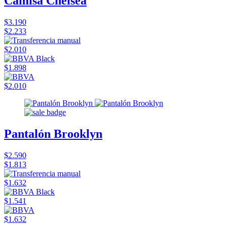
Camisa Chelsea
$3.190
$2.233
$2.010
$1.898
$2.010
Pantalón Brooklyn
$2.590
$1.813
$1.632
$1.541
$1.632