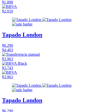
$1.898
$2.010
Tapado London
$6.290
$4.403
$3.963
$3.743
$3.963
Tapado London
$6.290