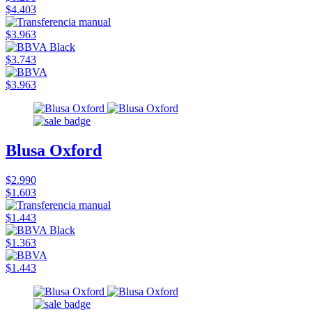
$4.403
$3.963
$3.743
$3.963
Blusa Oxford
$2.990
$1.603
$1.443
$1.363
$1.443