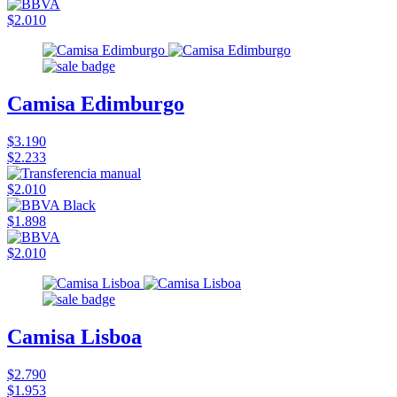
$2.010
Camisa Edimburgo
$3.190
$2.233
$2.010
$1.898
$2.010
Camisa Lisboa
$2.790
$1.953