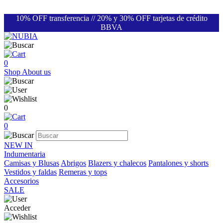
10% OFF transferencia // 20% y 30% OFF tarjetas de crédito
BBVA
0
Shop
About us
0
0
NEW IN
Indumentaria
Camisas y Blusas
Abrigos
Blazers y chalecos
Pantalones y shorts
Vestidos y faldas
Remeras y tops
Accesorios
SALE
Acceder