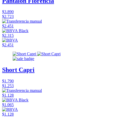
Pantalón Florencia
$3.890
$2.723
$2.451
$2.315
$2.451
Short Capri
$1.790
$1.253
$1.128
$1.065
$1.128