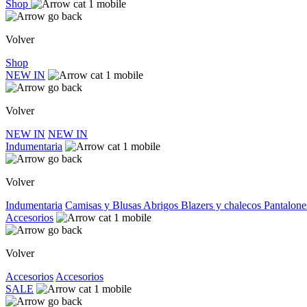
Shop
Volver
Shop
NEW IN
Volver
NEW IN
NEW IN
Indumentaria
Volver
Indumentaria
Camisas y Blusas
Abrigos
Blazers y chalecos
Pantalone
Accesorios
Volver
Accesorios
Accesorios
SALE