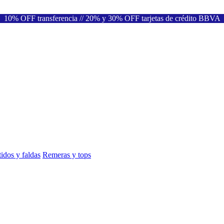
10% OFF transferencia // 20% y 30% OFF tarjetas de crédito BBVA
idos y faldas
Remeras y tops