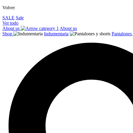
Volver
SALE
Sale
Ver todo
About us
About us
Shop
Indumentaria
Pantalones 