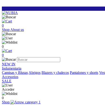
0
Shop
About us
0
0
NEW IN
Indumentaria
Camisas y Blusas
Abrigos
Blazers y chalecos
Pantalones y shorts
Vest
Accesorios
SALE
Acceder
0
Shop