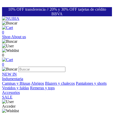
10% OFF transferencia // 20% y 30% OFF tarjetas de crédito
BBVA
0
Shop
About us
0
0
NEW IN
Indumentaria
Camisas y Blusas
Abrigos
Blazers y chalecos
Pantalones y shorts
Vestidos y faldas
Remeras y tops
Accesorios
SALE
Acceder