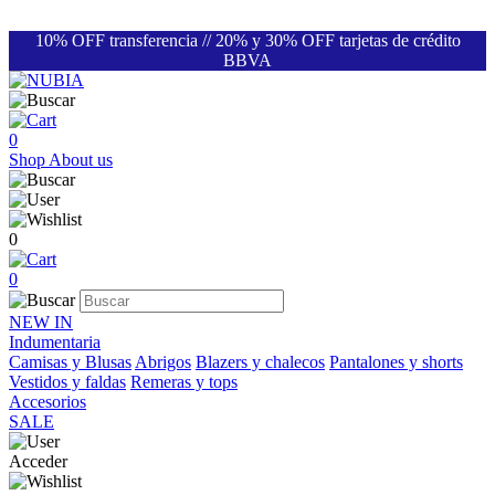
10% OFF transferencia // 20% y 30% OFF tarjetas de crédito
BBVA
0
Shop
About us
0
0
NEW IN
Indumentaria
Camisas y Blusas
Abrigos
Blazers y chalecos
Pantalones y shorts
Vestidos y faldas
Remeras y tops
Accesorios
SALE
Acceder