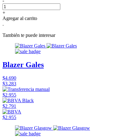
-
+
Agregar al carrito
.
También te puede interesar
Blazer Gales
$4.690
$3.283
$2.955
$2.791
$2.955