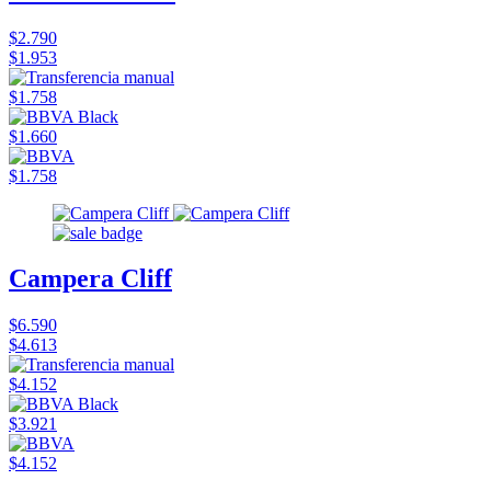
$2.790
$1.953
$1.758
$1.660
$1.758
Campera Cliff
$6.590
$4.613
$4.152
$3.921
$4.152