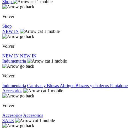
Shop
Volver
Shop
NEW IN
Volver
NEW IN
NEW IN
Indumentaria
Volver
Indumentaria
Camisas y Blusas
Abrigos
Blazers y chalecos
Pantalone
Accesorios
Volver
Accesorios
Accesorios
SALE