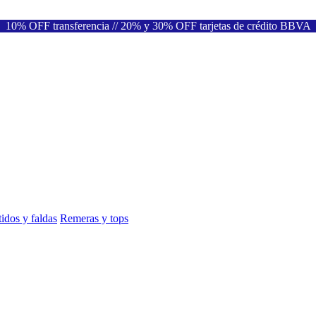
10% OFF transferencia // 20% y 30% OFF tarjetas de crédito BBVA
idos y faldas
Remeras y tops