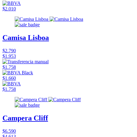
$2.010
Camisa Lisboa
$2.790
$1.953
$1.758
$1.660
$1.758
Campera Cliff
$6.590
$4.613