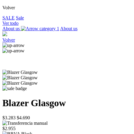
Volver
SALE
Sale
Ver todo
About us
About us
Volver
Blazer Glasgow
$3.283
$4.690
$2.955