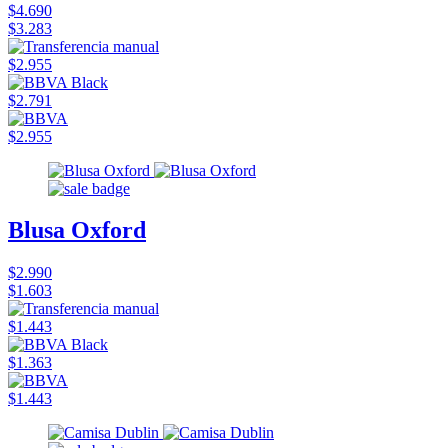
$4.690
$3.283
$2.955
$2.791
$2.955
Blusa Oxford
$2.990
$1.603
$1.443
$1.363
$1.443