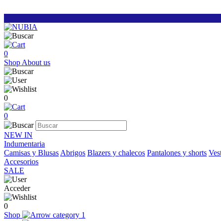
0
Shop
About us
0
0
NEW IN
Indumentaria
Camisas y Blusas
Abrigos
Blazers y chalecos
Pantalones y shorts
Vest
Accesorios
SALE
Acceder
0
Shop