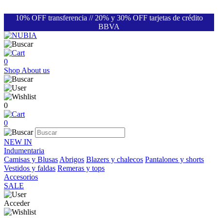
10% OFF transferencia // 20% y 30% OFF tarjetas de crédito
BBVA
0
Shop
About us
0
0
NEW IN
Indumentaria
Camisas y Blusas
Abrigos
Blazers y chalecos
Pantalones y shorts
Vestidos y faldas
Remeras y tops
Accesorios
SALE
Acceder