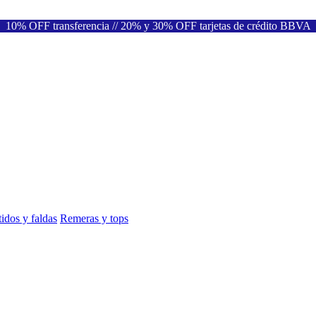
10% OFF transferencia // 20% y 30% OFF tarjetas de crédito BBVA
idos y faldas
Remeras y tops