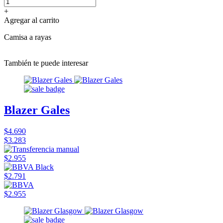
+
Agregar al carrito
Camisa a rayas
También te puede interesar
Blazer Gales
$4.690
$3.283
$2.955
$2.791
$2.955