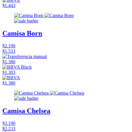
$1.443
Camisa Born
$2.190
$1.533
$1.380
$1.303
$1.380
Camisa Chelsea
$3.190
$2.233