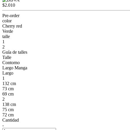
$2.010
Pre-order
color
Cherry red
Verde
talle
1
2
Guía de talles
Talle
Contorno
Largo Manga
Largo
1
132 cm
73 cm
69 cm
2
138 cm
75 cm
72 cm
Cantidad
-