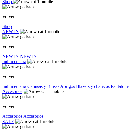
Shop
Volver
Shop
NEW IN
Volver
NEW IN
NEW IN
Indumentaria
Volver
Indumentaria
Camisas y Blusas
Abrigos
Blazers y chalecos
Pantalone
Accesorios
Volver
Accesorios
Accesorios
SALE