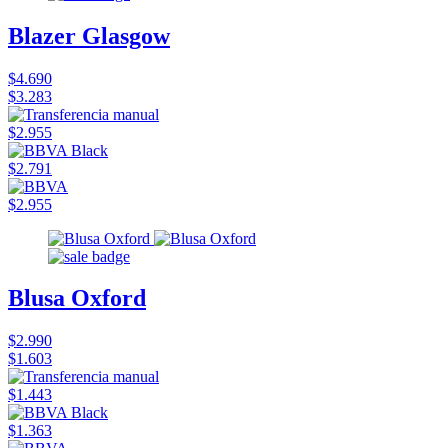
Blazer Glasgow
$4.690
$3.283
$2.955
$2.791
$2.955
Blusa Oxford
$2.990
$1.603
$1.443
$1.363