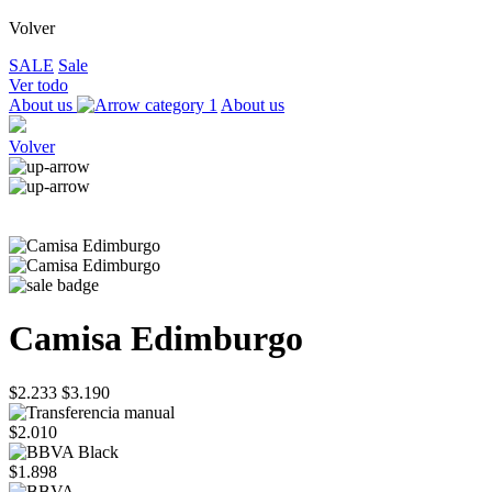
Volver
SALE
Sale
Ver todo
About us
About us
Volver
Camisa Edimburgo
$2.233
$3.190
$2.010
$1.898