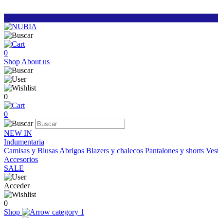
0
Shop
About us
0
0
NEW IN
Indumentaria
Camisas y Blusas
Abrigos
Blazers y chalecos
Pantalones y shorts
Vest
Accesorios
SALE
Acceder
0
Shop