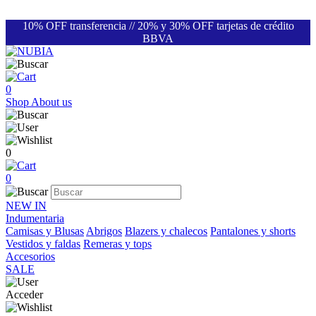
10% OFF transferencia // 20% y 30% OFF tarjetas de crédito
BBVA
0
Shop
About us
0
0
NEW IN
Indumentaria
Camisas y Blusas
Abrigos
Blazers y chalecos
Pantalones y shorts
Vestidos y faldas
Remeras y tops
Accesorios
SALE
Acceder