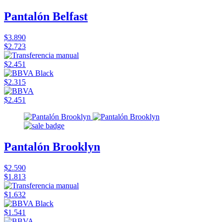
Pantalón Belfast
$3.890
$2.723
$2.451
$2.315
$2.451
Pantalón Brooklyn
$2.590
$1.813
$1.632
$1.541