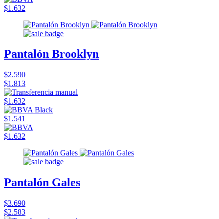
$1.632
Pantalón Brooklyn
$2.590
$1.813
$1.632
$1.541
$1.632
Pantalón Gales
$3.690
$2.583