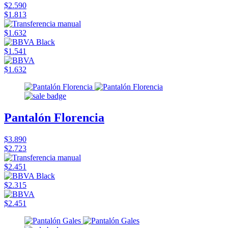
$2.590
$1.813
$1.632
$1.541
$1.632
Pantalón Florencia
$3.890
$2.723
$2.451
$2.315
$2.451