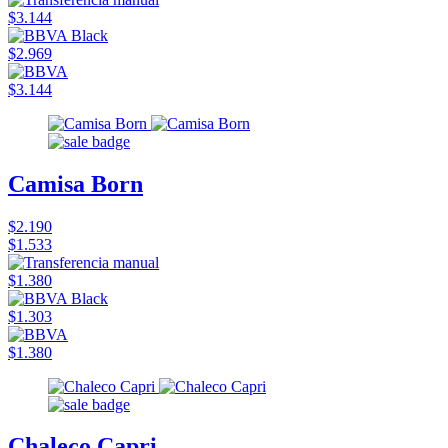
$3.144
$2.969
$3.144
Camisa Born
$2.190
$1.533
$1.380
$1.303
$1.380
Chaleco Capri