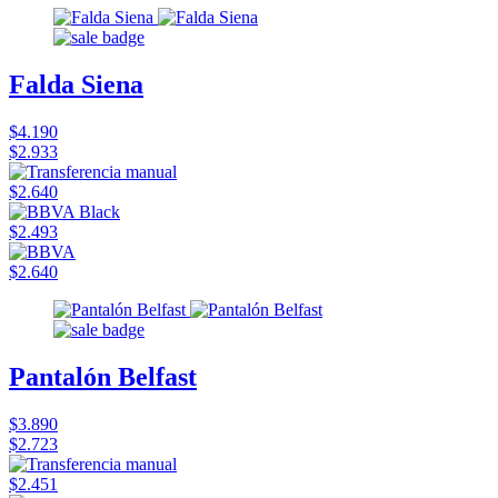
Falda Siena
$4.190
$2.933
$2.640
$2.493
$2.640
Pantalón Belfast
$3.890
$2.723
$2.451