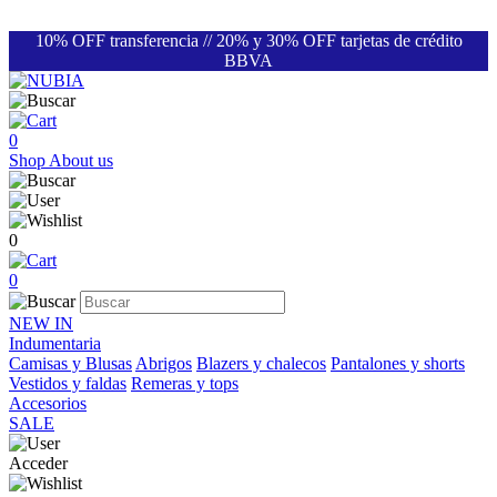
10% OFF transferencia // 20% y 30% OFF tarjetas de crédito
BBVA
0
Shop
About us
0
0
NEW IN
Indumentaria
Camisas y Blusas
Abrigos
Blazers y chalecos
Pantalones y shorts
Vestidos y faldas
Remeras y tops
Accesorios
SALE
Acceder