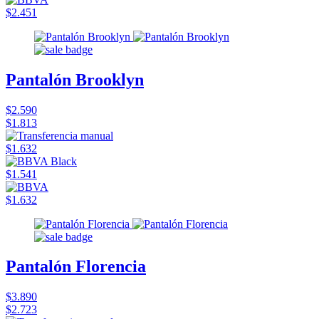
$2.451
Pantalón Brooklyn
$2.590
$1.813
$1.632
$1.541
$1.632
Pantalón Florencia
$3.890
$2.723