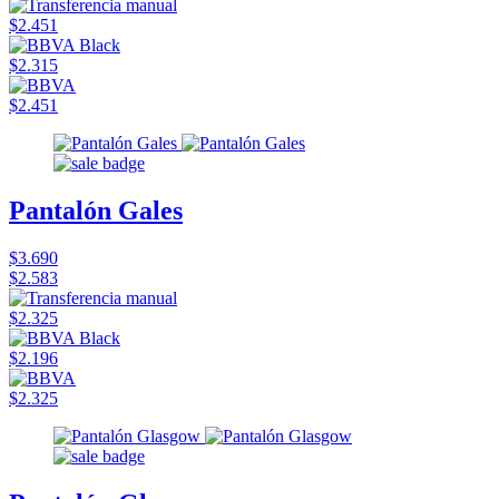
$2.451
$2.315
$2.451
Pantalón Gales
$3.690
$2.583
$2.325
$2.196
$2.325