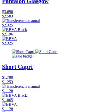
Pantalón Glasgow
$3.690
$2.583
$2.325
$2.196
$2.325
Short Capri
$1.790
$1.253
$1.128
$1.065
$1.128