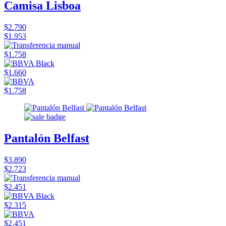
Camisa Lisboa
$2.790
$1.953
$1.758
$1.660
$1.758
Pantalón Belfast
$3.890
$2.723
$2.451
$2.315
$2.451