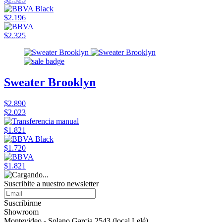
$2.196
$2.325
Sweater Brooklyn
$2.890
$2.023
$1.821
$1.720
$1.821
Suscribite a nuestro newsletter
Suscribirme
Showroom
Montevideo - Solano Garcia 2543 (local Lelé)