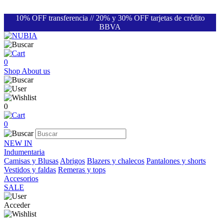
10% OFF transferencia // 20% y 30% OFF tarjetas de crédito
BBVA
0
Shop
About us
0
0
NEW IN
Indumentaria
Camisas y Blusas
Abrigos
Blazers y chalecos
Pantalones y shorts
Vestidos y faldas
Remeras y tops
Accesorios
SALE
Acceder