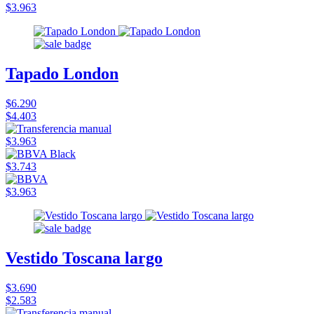
$3.963
Tapado London
$6.290
$4.403
$3.963
$3.743
$3.963
Vestido Toscana largo
$3.690
$2.583