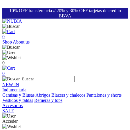
10% OFF transferencia // 20% y 30% OFF tarjetas de crédito
BBVA
0
Shop
About us
0
0
NEW IN
Indumentaria
Camisas y Blusas
Abrigos
Blazers y chalecos
Pantalones y shorts
Vestidos y faldas
Remeras y tops
Accesorios
SALE
Acceder