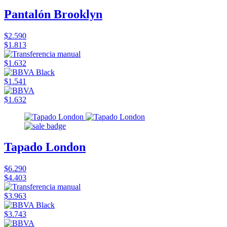
Pantalón Brooklyn
$2.590
$1.813
$1.632
$1.541
$1.632
Tapado London
$6.290
$4.403
$3.963
$3.743