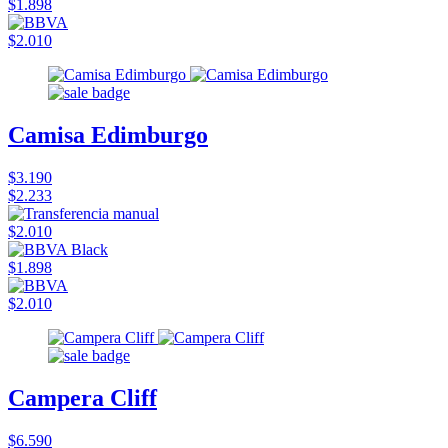
$1.898
$2.010
Camisa Edimburgo
$3.190
$2.233
$2.010
$1.898
$2.010
Campera Cliff
$6.590