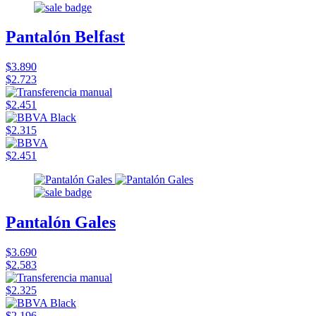
Pantalón Belfast
$3.890
$2.723
$2.451
$2.315
$2.451
Pantalón Gales
$3.690
$2.583
$2.325
$2.196