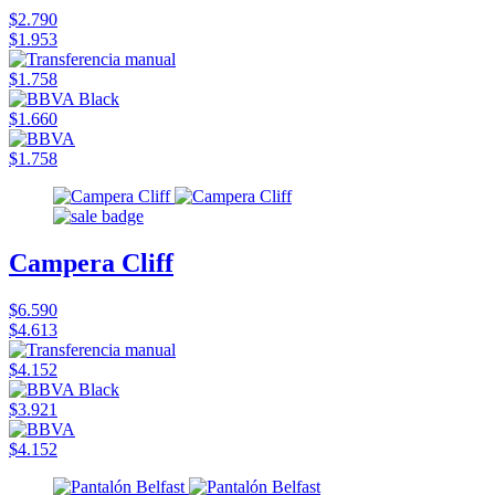
$2.790
$1.953
$1.758
$1.660
$1.758
Campera Cliff
$6.590
$4.613
$4.152
$3.921
$4.152