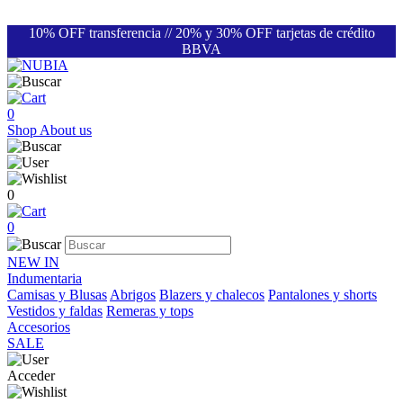
10% OFF transferencia // 20% y 30% OFF tarjetas de crédito
BBVA
0
Shop
About us
0
0
NEW IN
Indumentaria
Camisas y Blusas
Abrigos
Blazers y chalecos
Pantalones y shorts
Vestidos y faldas
Remeras y tops
Accesorios
SALE
Acceder