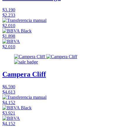
$3.190
$2.233
$2.010
$1.898
$2.010
Campera Cliff
$6.590
$4.613
$4.152
$3.921
$4.152