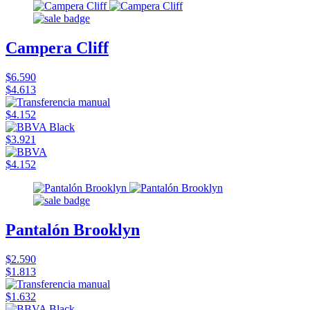
Campera Cliff
$6.590
$4.613
$4.152
$3.921
$4.152
Pantalón Brooklyn
$2.590
$1.813
$1.632