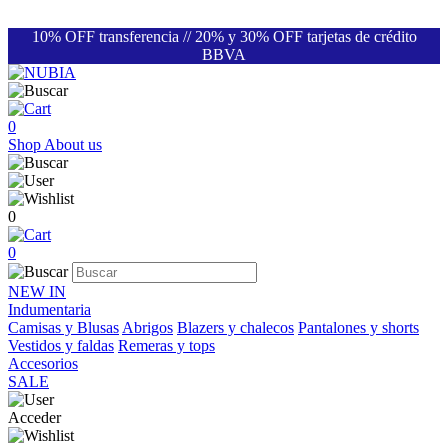
10% OFF transferencia // 20% y 30% OFF tarjetas de crédito
BBVA
0
Shop
About us
0
0
NEW IN
Indumentaria
Camisas y Blusas
Abrigos
Blazers y chalecos
Pantalones y shorts
Vestidos y faldas
Remeras y tops
Accesorios
SALE
Acceder