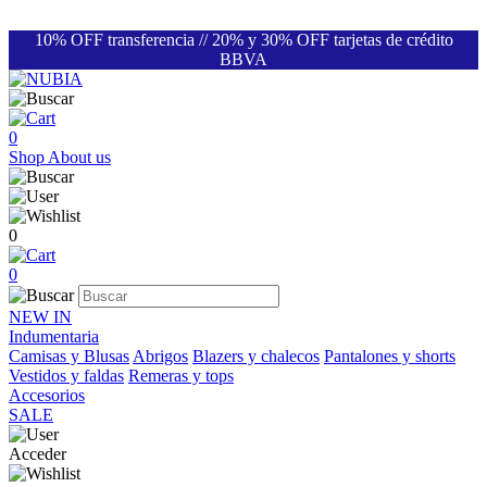
10% OFF transferencia // 20% y 30% OFF tarjetas de crédito
BBVA
0
Shop
About us
0
0
NEW IN
Indumentaria
Camisas y Blusas
Abrigos
Blazers y chalecos
Pantalones y shorts
Vestidos y faldas
Remeras y tops
Accesorios
SALE
Acceder