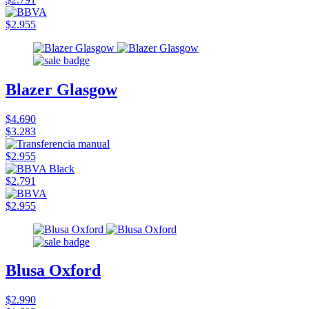
$2.955
Blazer Glasgow
$4.690
$3.283
$2.955
$2.791
$2.955
Blusa Oxford
$2.990