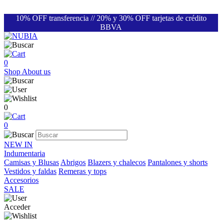
10% OFF transferencia // 20% y 30% OFF tarjetas de crédito
BBVA
0
Shop
About us
0
0
NEW IN
Indumentaria
Camisas y Blusas
Abrigos
Blazers y chalecos
Pantalones y shorts
Vestidos y faldas
Remeras y tops
Accesorios
SALE
Acceder