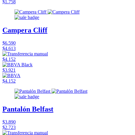
$1.758
Campera Cliff
$6.590
$4.613
$4.152
$3.921
$4.152
Pantalón Belfast
$3.890
$2.723