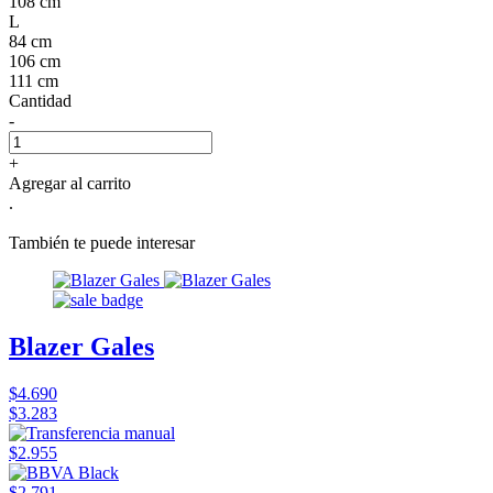
108 cm
L
84 cm
106 cm
111 cm
Cantidad
-
+
Agregar al carrito
.
También te puede interesar
Blazer Gales
$4.690
$3.283
$2.955
$2.791