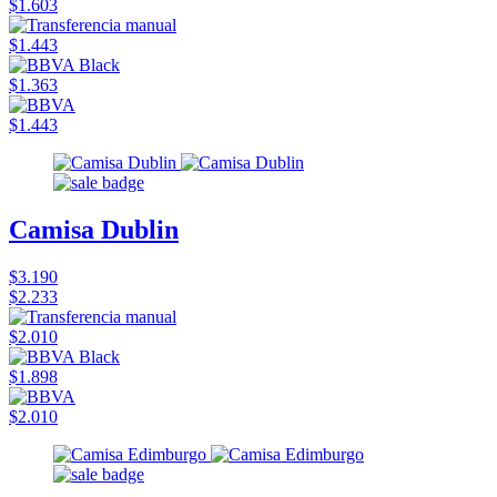
$1.603
$1.443
$1.363
$1.443
Camisa Dublin
$3.190
$2.233
$2.010
$1.898
$2.010