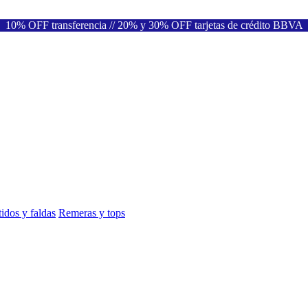
10% OFF transferencia // 20% y 30% OFF tarjetas de crédito BBVA
idos y faldas
Remeras y tops