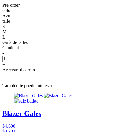
Pre-order
color
Azul
talle
S
M
L
Guía de talles
Cantidad
-
+
Agregar al carrito
.
También te puede interesar
Blazer Gales
$4.690
$3.283