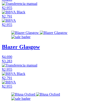
$2.955
$2.791
$2.955
Blazer Glasgow
$4.690
$3.283
$2.955
$2.791
$2.955