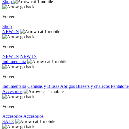
Shop
Volver
Shop
NEW IN
Volver
NEW IN
NEW IN
Indumentaria
Volver
Indumentaria
Camisas y Blusas
Abrigos
Blazers y chalecos
Pantalone
Accesorios
Volver
Accesorios
Accesorios
SALE