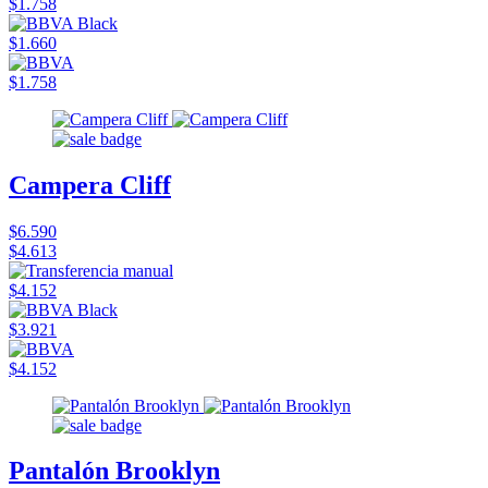
$1.758
$1.660
$1.758
Campera Cliff
$6.590
$4.613
$4.152
$3.921
$4.152
Pantalón Brooklyn