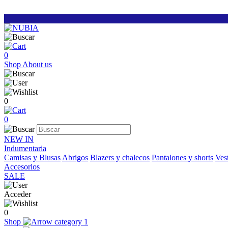
0
Shop
About us
0
0
NEW IN
Indumentaria
Camisas y Blusas
Abrigos
Blazers y chalecos
Pantalones y shorts
Vest
Accesorios
SALE
Acceder
0
Shop