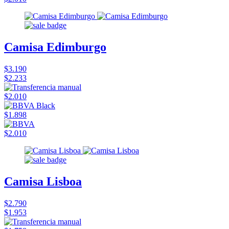
Camisa Edimburgo
$3.190
$2.233
$2.010
$1.898
$2.010
Camisa Lisboa
$2.790
$1.953