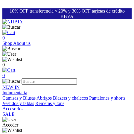
10% OFF transferencia // 20% y 30% OFF tarjetas de crédito
BBVA
0
Shop
About us
0
0
NEW IN
Indumentaria
Camisas y Blusas
Abrigos
Blazers y chalecos
Pantalones y shorts
Vestidos y faldas
Remeras y tops
Accesorios
SALE
Acceder