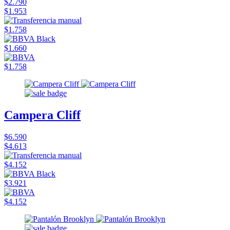
$2.790
$1.953
$1.758
$1.660
$1.758
Campera Cliff
$6.590
$4.613
$4.152
$3.921
$4.152