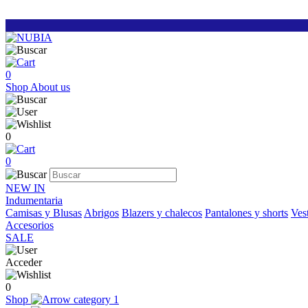
0
Shop
About us
0
0
NEW IN
Indumentaria
Camisas y Blusas
Abrigos
Blazers y chalecos
Pantalones y shorts
Vest
Accesorios
SALE
Acceder
0
Shop