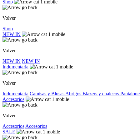
Shop
Volver
Shop
NEW IN
Volver
NEW IN
NEW IN
Indumentaria
Volver
Indumentaria
Camisas y Blusas
Abrigos
Blazers y chalecos
Pantalone
Accesorios
Volver
Accesorios
Accesorios
SALE