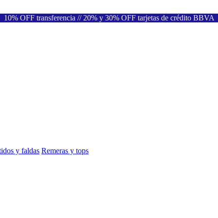
10% OFF transferencia // 20% y 30% OFF tarjetas de crédito BBVA
idos y faldas
Remeras y tops