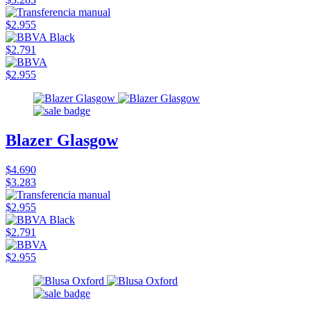
$2.955
$2.791
$2.955
Blazer Glasgow
$4.690
$3.283
$2.955
$2.791
$2.955