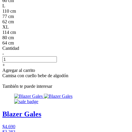
60 cm
L
110 cm
77 cm
62 cm
XL
114 cm
80 cm
64 cm
Cantidad
-
+
Agregar al carrito
Camisa con cuello bebe de algodón
También te puede interesar
Blazer Gales
$4.690
$3.283