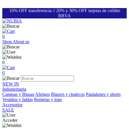
10% OFF transferencia // 20% y 30% OFF tarjetas de crédito
BBVA
0
Shop
About us
0
0
NEW IN
Indumentaria
Camisas y Blusas
Abrigos
Blazers y chalecos
Pantalones y shorts
Vestidos y faldas
Remeras y tops
Accesorios
SALE
Acceder