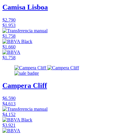
Camisa Lisboa
$2.790
$1.953
$1.758
$1.660
$1.758
Campera Cliff
$6.590
$4.613
$4.152
$3.921