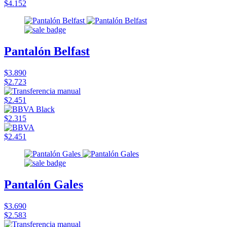
$4.152
Pantalón Belfast
$3.890
$2.723
$2.451
$2.315
$2.451
Pantalón Gales
$3.690
$2.583