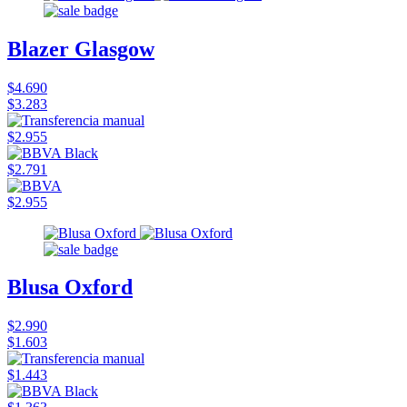
Blazer Glasgow
$4.690
$3.283
$2.955
$2.791
$2.955
Blusa Oxford
$2.990
$1.603
$1.443