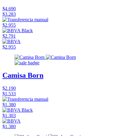
$4.690
$3.283
$2.955
$2.791
$2.955
Camisa Born
$2.190
$1.533
$1.380
$1.303
$1.380