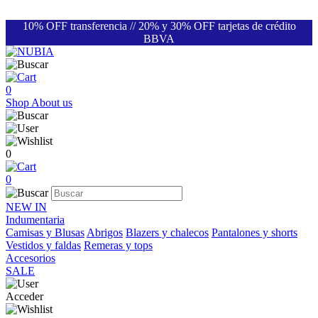
10% OFF transferencia // 20% y 30% OFF tarjetas de crédito
BBVA
0
Shop
About us
0
0
NEW IN
Indumentaria
Camisas y Blusas
Abrigos
Blazers y chalecos
Pantalones y shorts
Vestidos y faldas
Remeras y tops
Accesorios
SALE
Acceder