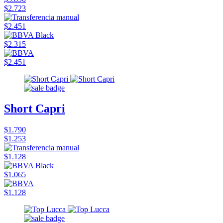
$2.723
$2.451
$2.315
$2.451
Short Capri
$1.790
$1.253
$1.128
$1.065
$1.128