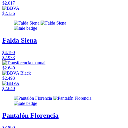
$2.017
$2.136
Falda Siena
$4.190
$2.933
$2.640
$2.493
$2.640
Pantalón Florencia
$3.890