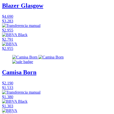
Blazer Glasgow
$4.690
$3.283
$2.955
$2.791
$2.955
Camisa Born
$2.190
$1.533
$1.380
$1.303