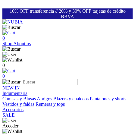
10% OFF transferencia // 20% y 30% OFF tarjetas de crédito
BBVA
0
Shop
About us
0
0
NEW IN
Indumentaria
Camisas y Blusas
Abrigos
Blazers y chalecos
Pantalones y shorts
Vestidos y faldas
Remeras y tops
Accesorios
SALE
Acceder