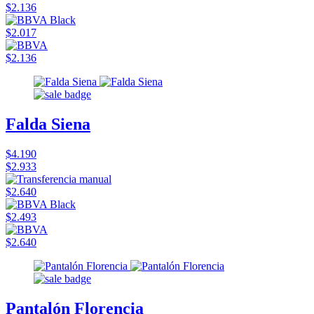
$2.136
$2.017
$2.136
Falda Siena
$4.190
$2.933
$2.640
$2.493
$2.640
Pantalón Florencia