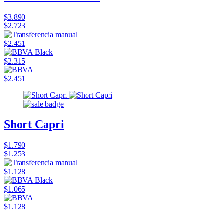
$3.890
$2.723
$2.451
$2.315
$2.451
Short Capri
$1.790
$1.253
$1.128
$1.065
$1.128