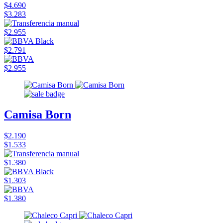
$4.690
$3.283
$2.955
$2.791
$2.955
Camisa Born
$2.190
$1.533
$1.380
$1.303
$1.380