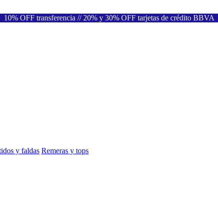
10% OFF transferencia // 20% y 30% OFF tarjetas de crédito BBVA
idos y faldas
Remeras y tops