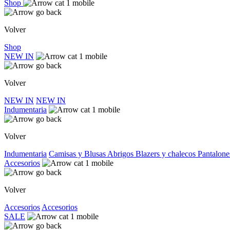
Shop
Volver
Shop
NEW IN
Volver
NEW IN
NEW IN
Indumentaria
Volver
Indumentaria
Camisas y Blusas
Abrigos
Blazers y chalecos
Pantalone
Accesorios
Volver
Accesorios
Accesorios
SALE