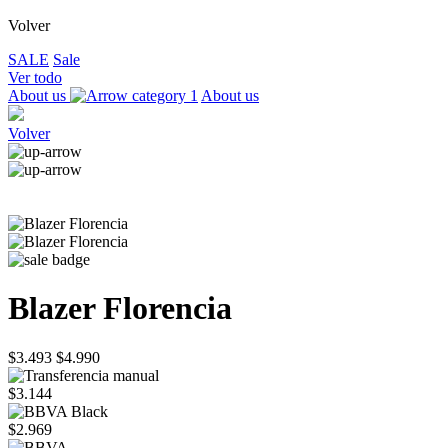
Volver
SALE
Sale
Ver todo
About us
About us
Volver
Blazer Florencia
$3.493
$4.990
$3.144
$2.969