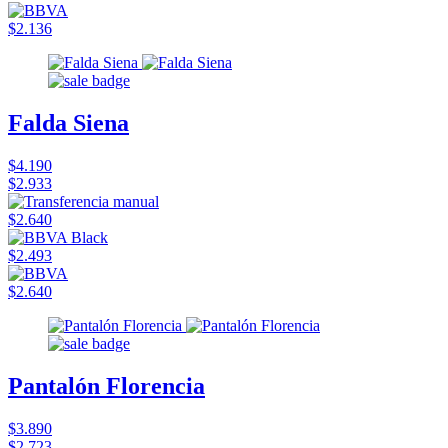
$2.136
Falda Siena
$4.190
$2.933
$2.640
$2.493
$2.640
Pantalón Florencia
$3.890
$2.723