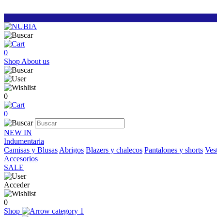
0
Shop
About us
0
0
NEW IN
Indumentaria
Camisas y Blusas
Abrigos
Blazers y chalecos
Pantalones y shorts
Vest
Accesorios
SALE
Acceder
0
Shop