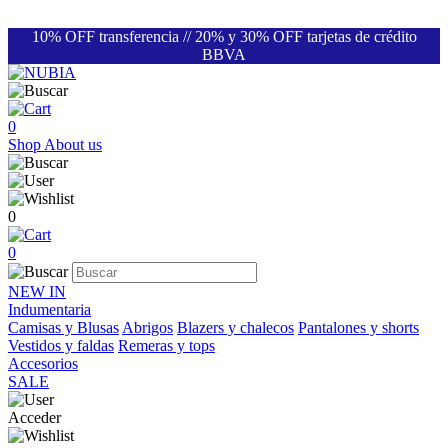
10% OFF transferencia // 20% y 30% OFF tarjetas de crédito
BBVA
0
Shop
About us
0
0
NEW IN
Indumentaria
Camisas y Blusas
Abrigos
Blazers y chalecos
Pantalones y shorts
Vestidos y faldas
Remeras y tops
Accesorios
SALE
Acceder