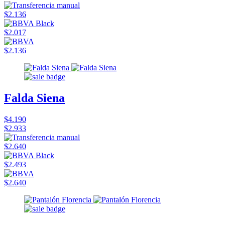
$2.136
$2.017
$2.136
Falda Siena
$4.190
$2.933
$2.640
$2.493
$2.640