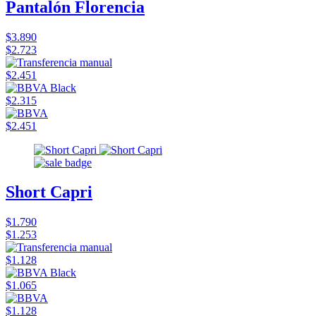
Pantalón Florencia
$3.890
$2.723
$2.451
$2.315
$2.451
Short Capri
$1.790
$1.253
$1.128
$1.065
$1.128