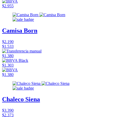
$2.955
Camisa Born
$2.190
$1.533
$1.380
$1.303
$1.380
Chaleco Siena
$3.390
$2.373