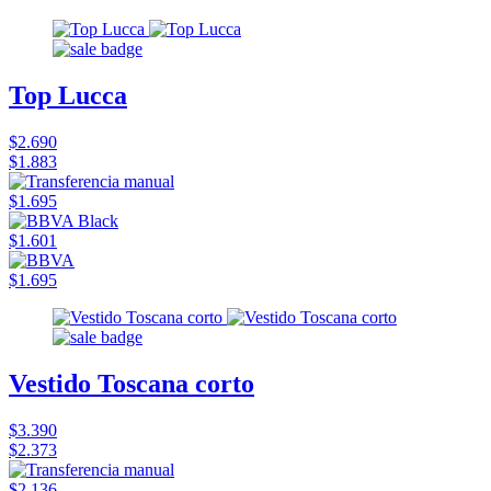
Top Lucca
$2.690
$1.883
$1.695
$1.601
$1.695
Vestido Toscana corto
$3.390
$2.373
$2.136