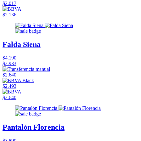
$2.017
$2.136
Falda Siena
$4.190
$2.933
$2.640
$2.493
$2.640
Pantalón Florencia
$3.890