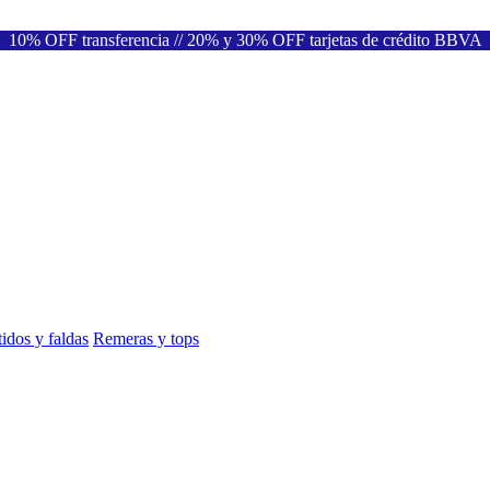
10% OFF transferencia // 20% y 30% OFF tarjetas de crédito BBVA
idos y faldas
Remeras y tops