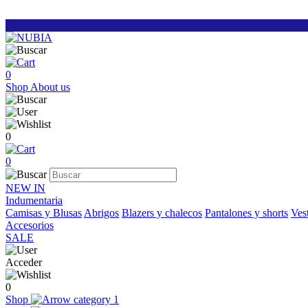
0
Shop
About us
0
0
NEW IN
Indumentaria
Camisas y Blusas
Abrigos
Blazers y chalecos
Pantalones y shorts
Vest
Accesorios
SALE
Acceder
0
Shop