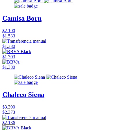
Camisa Born
$2.190
$1.533
$1.380
$1.303
$1.380
Chaleco Siena
$3.390
$2.373
$2.136