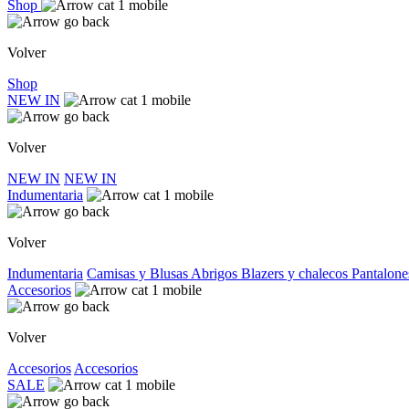
Shop
Volver
Shop
NEW IN
Volver
NEW IN
NEW IN
Indumentaria
Volver
Indumentaria
Camisas y Blusas
Abrigos
Blazers y chalecos
Pantalone
Accesorios
Volver
Accesorios
Accesorios
SALE