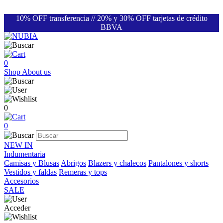
10% OFF transferencia // 20% y 30% OFF tarjetas de crédito
BBVA
0
Shop
About us
0
0
NEW IN
Indumentaria
Camisas y Blusas
Abrigos
Blazers y chalecos
Pantalones y shorts
Vestidos y faldas
Remeras y tops
Accesorios
SALE
Acceder