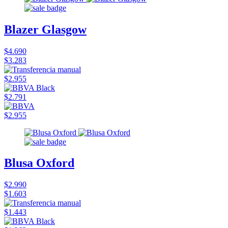
Blazer Glasgow
$4.690
$3.283
$2.955
$2.791
$2.955
Blusa Oxford
$2.990
$1.603
$1.443