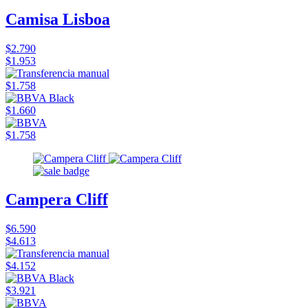
Camisa Lisboa
$2.790
$1.953
$1.758
$1.660
$1.758
Campera Cliff
$6.590
$4.613
$4.152
$3.921