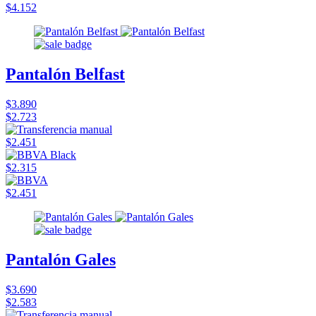
$4.152
Pantalón Belfast
$3.890
$2.723
$2.451
$2.315
$2.451
Pantalón Gales
$3.690
$2.583