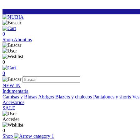
0
Shop
About us
0
0
NEW IN
Indumentaria
Camisas y Blusas
Abrigos
Blazers y chalecos
Pantalones y shorts
Vest
Accesorios
SALE
Acceder
0
Shop