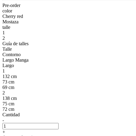
Pre-order
color
Cherry red
Mostaza
talle
1
2
Guía de talles
Talle
Contorno
Largo Manga
Largo
1
132 cm
73 cm
69 cm
2
138 cm
75 cm
72 cm
Cantidad
-
+