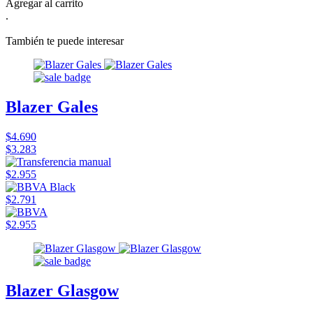
Agregar al carrito
.
También te puede interesar
Blazer Gales
$4.690
$3.283
$2.955
$2.791
$2.955
Blazer Glasgow