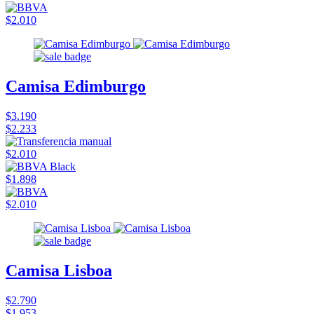
$2.010
Camisa Edimburgo
$3.190
$2.233
$2.010
$1.898
$2.010
Camisa Lisboa
$2.790
$1.953