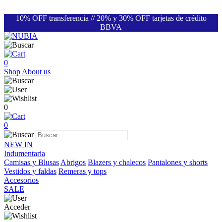
10% OFF transferencia // 20% y 30% OFF tarjetas de crédito
BBVA
0
Shop
About us
0
0
NEW IN
Indumentaria
Camisas y Blusas
Abrigos
Blazers y chalecos
Pantalones y shorts
Vestidos y faldas
Remeras y tops
Accesorios
SALE
Acceder