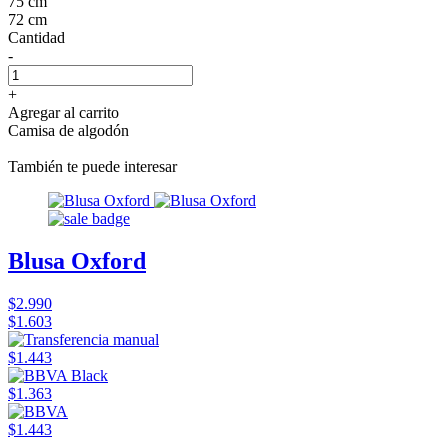
75 cm
72 cm
Cantidad
-
+
Agregar al carrito
Camisa de algodón
También te puede interesar
Blusa Oxford
$2.990
$1.603
$1.443
$1.363
$1.443