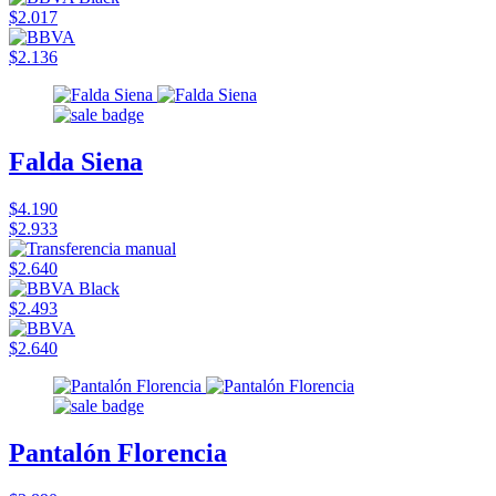
$2.017
$2.136
Falda Siena
$4.190
$2.933
$2.640
$2.493
$2.640
Pantalón Florencia