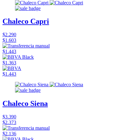
Chaleco Capri
$2.290
$1.603
$1.443
$1.363
$1.443
Chaleco Siena
$3.390
$2.373
$2.136