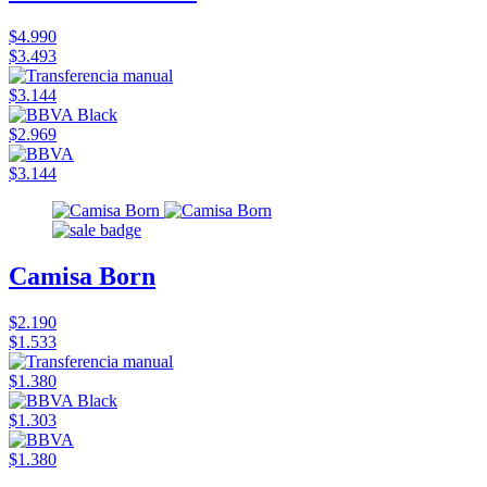
$4.990
$3.493
$3.144
$2.969
$3.144
Camisa Born
$2.190
$1.533
$1.380
$1.303
$1.380