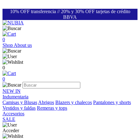
10% OFF transferencia // 20% y 30% OFF tarjetas de crédito
BBVA
0
Shop
About us
0
0
NEW IN
Indumentaria
Camisas y Blusas
Abrigos
Blazers y chalecos
Pantalones y shorts
Vestidos y faldas
Remeras y tops
Accesorios
SALE
Acceder