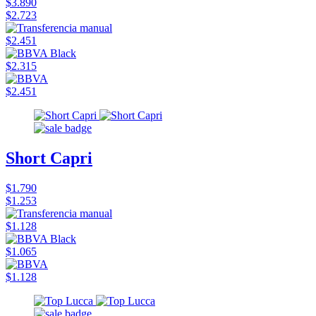
$3.890
$2.723
$2.451
$2.315
$2.451
Short Capri
$1.790
$1.253
$1.128
$1.065
$1.128