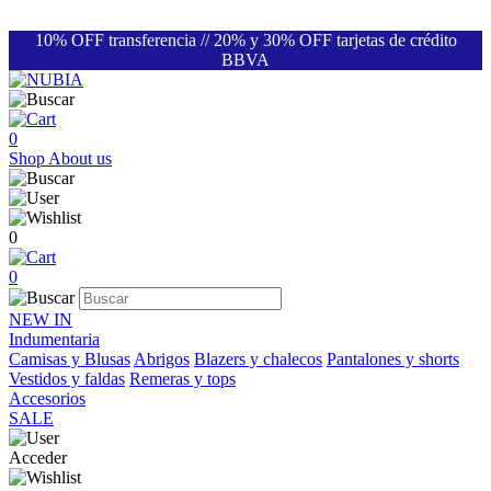
10% OFF transferencia // 20% y 30% OFF tarjetas de crédito
BBVA
0
Shop
About us
0
0
NEW IN
Indumentaria
Camisas y Blusas
Abrigos
Blazers y chalecos
Pantalones y shorts
Vestidos y faldas
Remeras y tops
Accesorios
SALE
Acceder