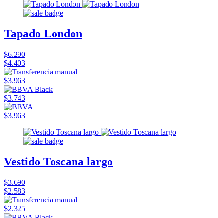
Tapado London
$6.290
$4.403
$3.963
$3.743
$3.963
Vestido Toscana largo
$3.690
$2.583
$2.325