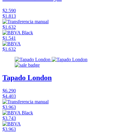
$2.590
$1.813
$1.632
$1.541
$1.632
Tapado London
$6.290
$4.403
$3.963
$3.743
$3.963