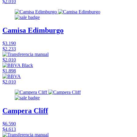
$2.010
Camisa Edimburgo
$3.190
$2.233
$2.010
$1.898
$2.010
Campera Cliff
$6.590
$4.613