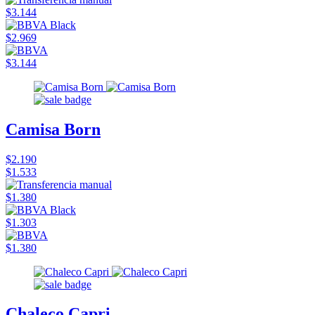
$3.144
$2.969
$3.144
Camisa Born
$2.190
$1.533
$1.380
$1.303
$1.380
Chaleco Capri