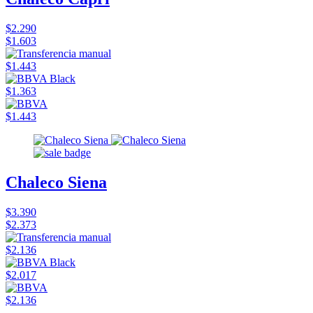
$2.290
$1.603
$1.443
$1.363
$1.443
Chaleco Siena
$3.390
$2.373
$2.136
$2.017
$2.136