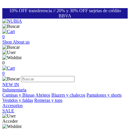
10% OFF transferencia // 20% y 30% OFF tarjetas de crédito
BBVA
0
Shop
About us
0
0
NEW IN
Indumentaria
Camisas y Blusas
Abrigos
Blazers y chalecos
Pantalones y shorts
Vestidos y faldas
Remeras y tops
Accesorios
SALE
Acceder