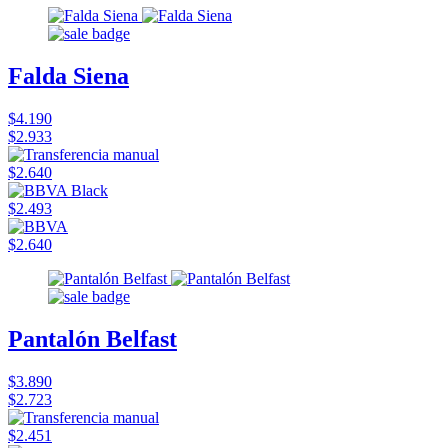
Falda Siena
$4.190
$2.933
$2.640
$2.493
$2.640
Pantalón Belfast
$3.890
$2.723
$2.451