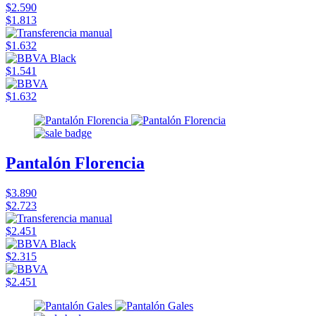
$2.590
$1.813
$1.632
$1.541
$1.632
Pantalón Florencia
$3.890
$2.723
$2.451
$2.315
$2.451