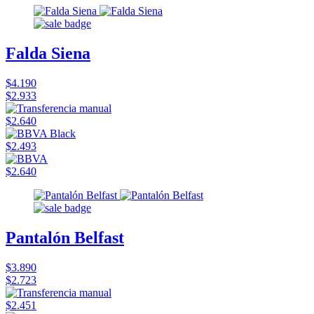
Falda Siena
$4.190
$2.933
$2.640
$2.493
$2.640
Pantalón Belfast
$3.890
$2.723
$2.451