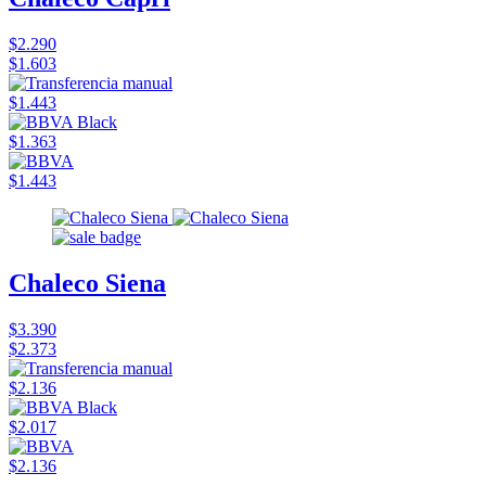
$2.290
$1.603
$1.443
$1.363
$1.443
Chaleco Siena
$3.390
$2.373
$2.136
$2.017
$2.136