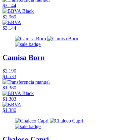
$3.144
$2.969
$3.144
Camisa Born
$2.190
$1.533
$1.380
$1.303
$1.380
Chaleco Capri