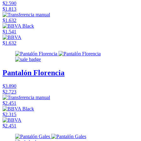
$2.590
$1.813
$1.632
$1.541
$1.632
Pantalón Florencia
$3.890
$2.723
$2.451
$2.315
$2.451