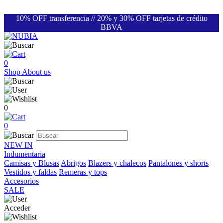
10% OFF transferencia // 20% y 30% OFF tarjetas de crédito
BBVA
0
Shop
About us
0
0
NEW IN
Indumentaria
Camisas y Blusas
Abrigos
Blazers y chalecos
Pantalones y shorts
Vestidos y faldas
Remeras y tops
Accesorios
SALE
Acceder