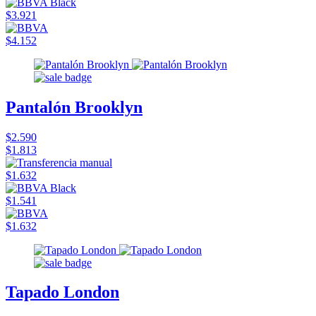
$3.921
$4.152
Pantalón Brooklyn
$2.590
$1.813
$1.632
$1.541
$1.632
Tapado London