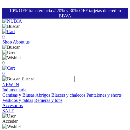
10% OFF transferencia // 20% y 30% OFF tarjetas de crédito
BBVA
0
Shop
About us
0
0
NEW IN
Indumentaria
Camisas y Blusas
Abrigos
Blazers y chalecos
Pantalones y shorts
Vestidos y faldas
Remeras y tops
Accesorios
SALE
Acceder