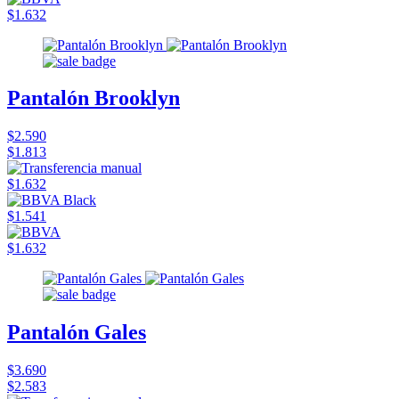
$1.632
Pantalón Brooklyn
$2.590
$1.813
$1.632
$1.541
$1.632
Pantalón Gales
$3.690
$2.583