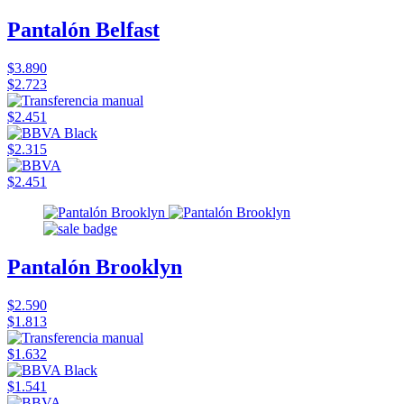
Pantalón Belfast
$3.890
$2.723
$2.451
$2.315
$2.451
Pantalón Brooklyn
$2.590
$1.813
$1.632
$1.541