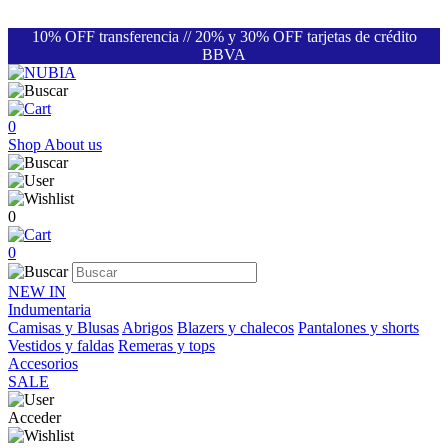
10% OFF transferencia // 20% y 30% OFF tarjetas de crédito
BBVA
0
Shop
About us
0
0
NEW IN
Indumentaria
Camisas y Blusas
Abrigos
Blazers y chalecos
Pantalones y shorts
Vestidos y faldas
Remeras y tops
Accesorios
SALE
Acceder