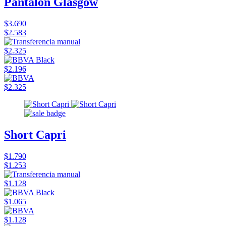
Pantalón Glasgow
$3.690
$2.583
$2.325
$2.196
$2.325
Short Capri
$1.790
$1.253
$1.128
$1.065
$1.128