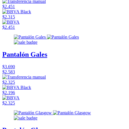
$2.451
$2.315
$2.451
Pantalón Gales
$3.690
$2.583
$2.325
$2.196
$2.325