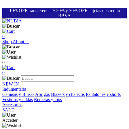
10% OFF transferencia // 20% y 30% OFF tarjetas de crédito
BBVA
0
Shop
About us
0
0
NEW IN
Indumentaria
Camisas y Blusas
Abrigos
Blazers y chalecos
Pantalones y shorts
Vestidos y faldas
Remeras y tops
Accesorios
SALE
Acceder