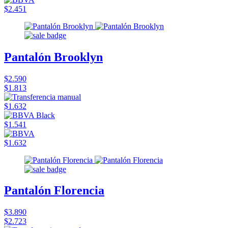
$2.451
Pantalón Brooklyn
$2.590
$1.813
$1.632
$1.541
$1.632
Pantalón Florencia
$3.890
$2.723