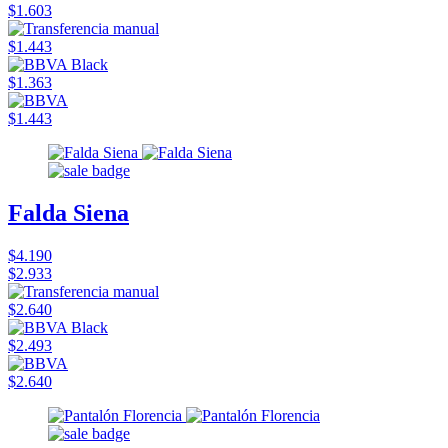
$1.603
$1.443
$1.363
$1.443
Falda Siena
$4.190
$2.933
$2.640
$2.493
$2.640