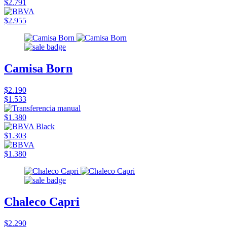
$2.791
$2.955
Camisa Born
$2.190
$1.533
$1.380
$1.303
$1.380
Chaleco Capri
$2.290