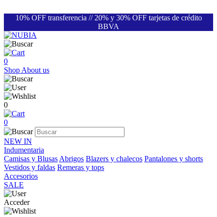
10% OFF transferencia // 20% y 30% OFF tarjetas de crédito
BBVA
0
Shop
About us
0
0
NEW IN
Indumentaria
Camisas y Blusas
Abrigos
Blazers y chalecos
Pantalones y shorts
Vestidos y faldas
Remeras y tops
Accesorios
SALE
Acceder