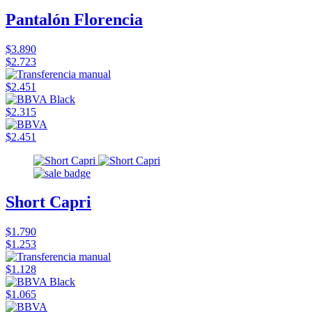
Pantalón Florencia
$3.890
$2.723
$2.451
$2.315
$2.451
Short Capri
$1.790
$1.253
$1.128
$1.065