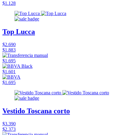
$1.128
Top Lucca
$2.690
$1.883
$1.695
$1.601
$1.695
Vestido Toscana corto
$3.390
$2.373