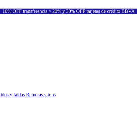
10% OFF transferencia // 20% y 30% OFF tarjetas de crédito BBVA
idos y faldas
Remeras y tops