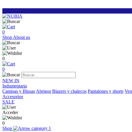
0
Shop
About us
0
0
NEW IN
Indumentaria
Camisas y Blusas
Abrigos
Blazers y chalecos
Pantalones y shorts
Vest
Accesorios
SALE
Acceder
0
Shop