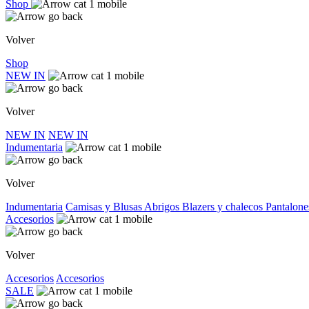
Shop
Volver
Shop
NEW IN
Volver
NEW IN
NEW IN
Indumentaria
Volver
Indumentaria
Camisas y Blusas
Abrigos
Blazers y chalecos
Pantalone
Accesorios
Volver
Accesorios
Accesorios
SALE