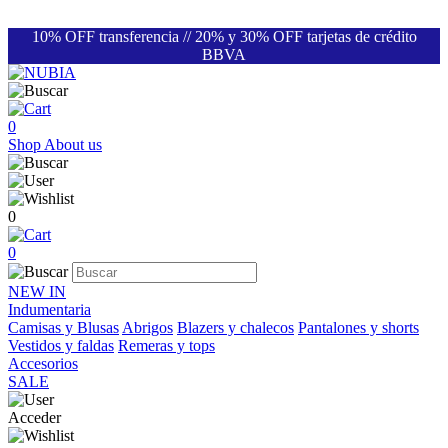
10% OFF transferencia // 20% y 30% OFF tarjetas de crédito
BBVA
0
Shop
About us
0
0
NEW IN
Indumentaria
Camisas y Blusas
Abrigos
Blazers y chalecos
Pantalones y shorts
Vestidos y faldas
Remeras y tops
Accesorios
SALE
Acceder