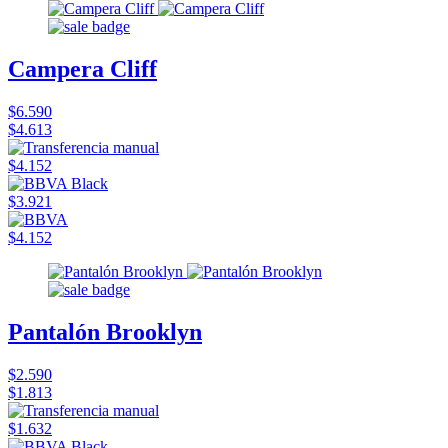
Campera Cliff
$6.590
$4.613
$4.152
$3.921
$4.152
Pantalón Brooklyn
$2.590
$1.813
$1.632