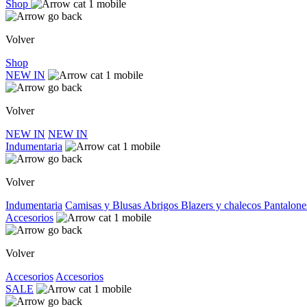
Shop
Volver
Shop
NEW IN
Volver
NEW IN
NEW IN
Indumentaria
Volver
Indumentaria
Camisas y Blusas
Abrigos
Blazers y chalecos
Pantalone
Accesorios
Volver
Accesorios
Accesorios
SALE