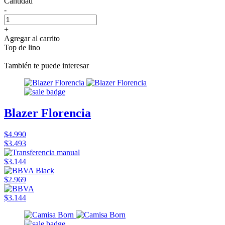
Cantidad
-
+
Agregar al carrito
Top de lino
También te puede interesar
Blazer Florencia
$4.990
$3.493
$3.144
$2.969
$3.144