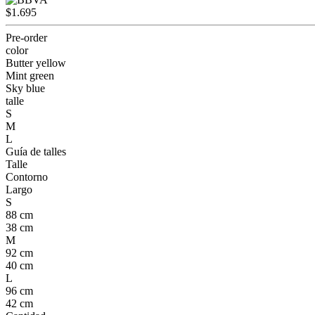
$1.695
Pre-order
color
Butter yellow
Mint green
Sky blue
talle
S
M
L
Guía de talles
Talle
Contorno
Largo
S
88 cm
38 cm
M
92 cm
40 cm
L
96 cm
42 cm