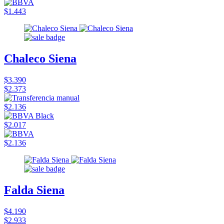
$1.443
Chaleco Siena
$3.390
$2.373
$2.136
$2.017
$2.136
Falda Siena
$4.190
$2.933