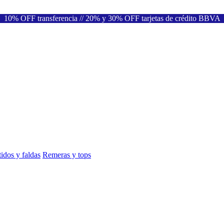
10% OFF transferencia // 20% y 30% OFF tarjetas de crédito BBVA
idos y faldas
Remeras y tops