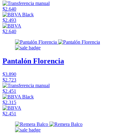
$2.640
$2.493
$2.640
Pantalón Florencia
$3.890
$2.723
$2.451
$2.315
$2.451