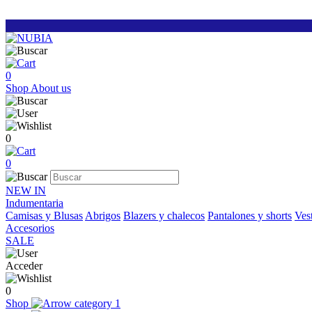
0
Shop
About us
0
0
NEW IN
Indumentaria
Camisas y Blusas
Abrigos
Blazers y chalecos
Pantalones y shorts
Vest
Accesorios
SALE
Acceder
0
Shop